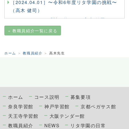
［2024.04.01］〜令和6年度リタ学園の挑戦〜
（高木 健司）
［2023.10.05］『神の使い』（高木 健司）
［2023.05.05］「経験・体験」（高木 健司）
«
教職員紹介一覧に戻る
［2023.02.24］「好きである学校」となるには
（高木 健司）
ホーム
教職員紹介
高木先生
他の学習館も含めた教員ブログはコチラ
ホーム
コース説明
募集要項
奈良学習館
神戸学習館
京都ペガサス館
天王寺学習館
大阪テンダー館
教職員紹介
NEWS
リタ学園の日常