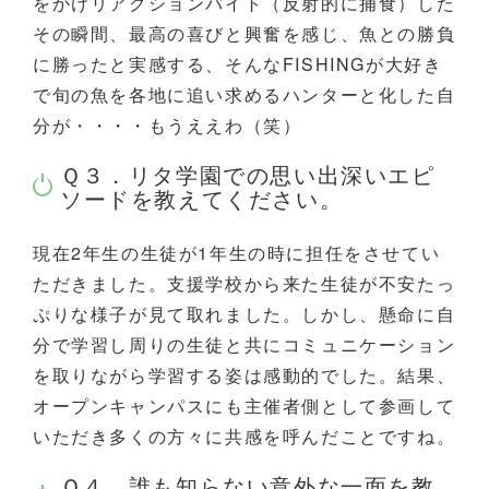
をかけリアクションバイト（反射的に捕食）した
その瞬間、最高の喜びと興奮を感じ、魚との勝負
に勝ったと実感する、そんなFISHINGが大好き
で旬の魚を各地に追い求めるハンターと化した自
分が・・・・もうええわ（笑）
Ｑ３．リタ学園での思い出深いエピ
ソードを教えてください。
現在2年生の生徒が1年生の時に担任をさせてい
ただきました。支援学校から来た生徒が不安たっ
ぷりな様子が見て取れました。しかし、懸命に自
分で学習し周りの生徒と共にコミュニケーション
を取りながら学習する姿は感動的でした。結果、
オープンキャンパスにも主催者側として参画して
いただき多くの方々に共感を呼んだことですね。
Ｑ４．誰も知らない意外な一面を教