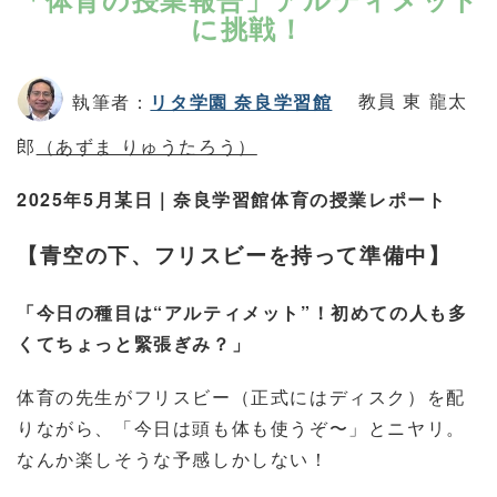
に挑戦！
執筆者：
リタ学園 奈良学習館
教員 東 龍太
郎
（あずま りゅうたろう）
2025
年
5
月某日｜奈良学習館体育の授業レポート
【青空の下、フリスビーを持って準備中】
「今日の種目は
“
アルティメット
”
！初めての人も多
くてちょっと緊張ぎみ？」
体育の先生がフリスビー（正式にはディスク）を配
りながら、「今日は頭も体も使うぞ〜」とニヤリ。
なんか楽しそうな予感しかしない！