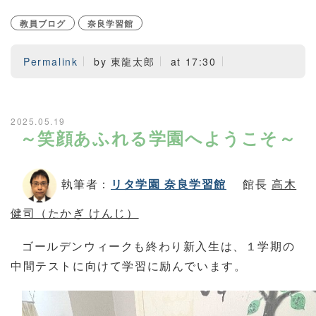
教員ブログ
奈良学習館
Permalink
by 東龍太郎
at 17:30
2025.05.19
～笑顔あふれる学園へようこそ～
執筆者：
リタ学園 奈良学習館
館長
高木
健司（たかぎ けんじ）
ゴールデンウィークも終わり新入生は、１学期の
中間テストに向けて学習に励んでいます。