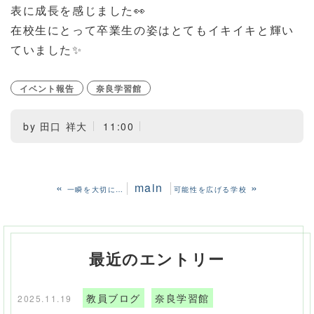
表に成長を感じました👀
在校生にとって卒業生の姿はとてもイキイキと輝い
ていました✨
イベント報告
奈良学習館
by
田口 祥大
11:00
«
main
»
一瞬を大切に…
可能性を広げる学校
最近のエントリー
教員ブログ
奈良学習館
2025.11.19