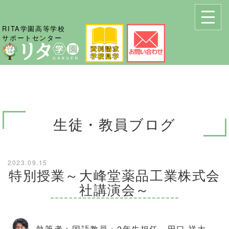
RITA学園高等学校
サポートセンター
生徒・教員ブログ
2023.09.15
特別授業～大峰堂薬品工業株式会
社講演会～
執筆者：国語教員・2年生担任 田口 祥大