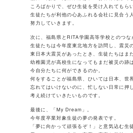
ころばかりで、ぜひ生徒を受け入れてもら
生徒たちが利他の心あふれる会社に見合う
努力していきます。
次に、福島県とRITA学園高等学校とのつなが
生徒たちは今年度東北地方を訪問し、震災
東日本大震災があったとき、生徒たちはま
幼稚園児が高校生になってもまだ被災の跡
今自分たちに何ができるのか。
何をすることが福島県、ひいては日本、世
忘れてはいけないのに、忙しない日常に押
考え続けていきたいものです。
最後に、「My Dream」。
今年度卒業対象生徒の夢の発表です。
「夢に向かって頑張るぞ！」と意気込む生