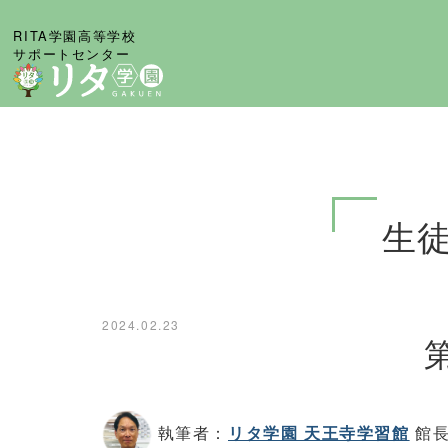
RITA学園高等学校
サポートセンター
生
2024.02.23
執筆者：
リタ学園 天王寺学習館
館長