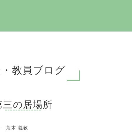
徒・教員ブログ
第三の居場所
 荒木 義教